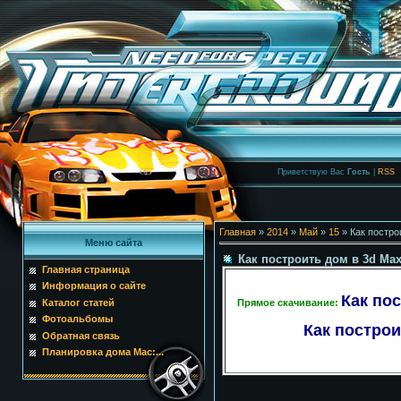
Приветствую Вас
Гость
|
RSS
Главная
»
2014
»
Май
»
15
» Как постро
Меню сайта
Как построить дом в 3d Ma
Главная страница
Информация о сайте
Как пос
Прямое скачивание:
Каталог статей
Фотоальбомы
Как построит
Обратная связь
Планировка дома Mac:...