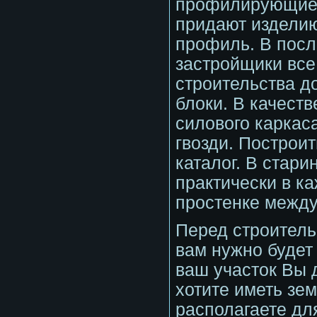
профилирующие 
придают издели
профиль. В посл
застройщики все
строительства д
блоки. В качест
силового карка
гвозди. Построи
каталог. В стари
практически в к
простенке межд
Перед строитель
вам нужно будет
ваш участок Вы 
хотите иметь зе
располагаете для