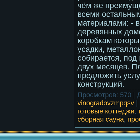
чём же преимущ
всеми остальны
материалами: - в
деревянных дом
коробкам которы
усадки, металло
собирается, под 
двух месяцев. П
предложить услу
конструкций.
Просмотров
:
570
|
vinogradovzmpqsv
|
готовые коттеджи
,
сборная сауна
,
про