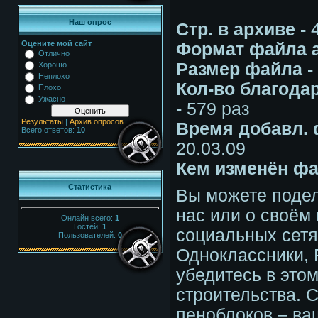
Наш опрос
Стр. в архиве -
Оцените мой сайт
Формат файла а
Отлично
Размер файла -
Хорошо
Неплохо
Кол-во благодар
Плохо
Ужасно
-
579 раз
Результаты
|
Архив опросов
Время добавл. 
Всего ответов:
10
20.03.09
Кем изменён фа
Статистика
Вы можете подел
нас или о своём 
Онлайн всего:
1
Гостей:
1
социальных сетя
Пользователей:
0
Одноклассники, 
убедитесь в это
строительства. 
пеноблоков – ва