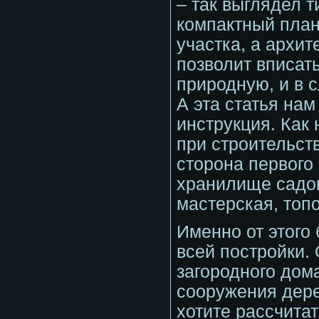
– так выглядел т
компактный план
участка, а архи
позволит вписат
природную, и в 
А эта статья нам
инструкция. Как
при строительст
сторона первого 
хранилище садов
мастерская, топ
Именно от этого 
всей постройки.
загородного дома
сооружения дере
хотите расcчитат