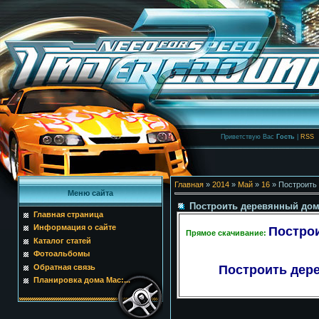
Приветствую Вас
Гость
|
RSS
Главная
»
2014
»
Май
»
16
» Построить
Меню сайта
Построить деревянный дом
Главная страница
Информация о сайте
Построи
Прямое скачивание:
Каталог статей
Фотоальбомы
Обратная связь
Построить дере
Планировка дома Mac:...