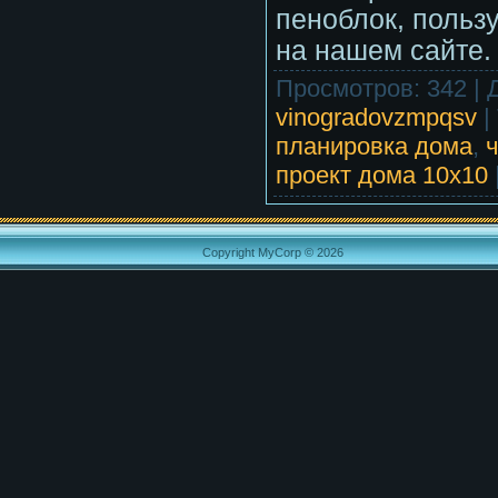
пеноблок, польз
на нашем сайте.
Просмотров
:
342
|
vinogradovzmpqsv
|
планировка дома
,
ч
проект дома 10х10
Copyright MyCorp © 2026