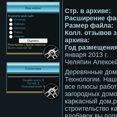
Наш опрос
Стр. в архиве:
Оцените мой сайт
Расширение фа
Отлично
Размер файла:
Хорошо
Неплохо
Колл. отзывов з
Плохо
Ужасно
архива:
Результаты
|
Архив опросов
Год размещения
Всего ответов:
10
января 2013 г.
Челяпин Алексе
Статистика
Деревянные дом
Технологии. Наш
Онлайн всего:
1
Гостей:
1
все плюсы работ
Пользователей:
0
загородных домо
каркасный дом,р
строительство ка
вдобавок вы пол