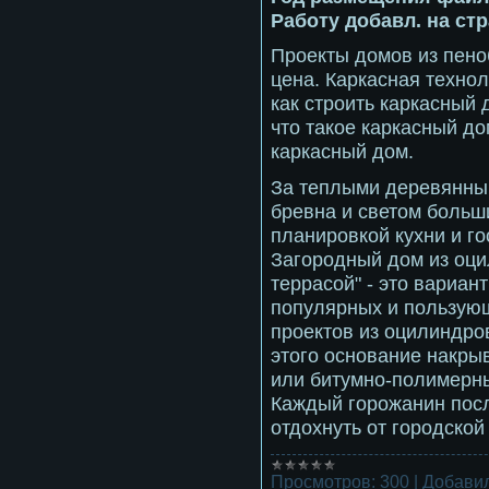
Работу добавл. на ст
Проекты домов из пено
цена. Каркасная технол
как строить каркасный 
что такое каркасный до
каркасный дом.
За теплыми деревянны
бревна и светом больши
планировкой кухни и го
Загородный дом из оци
террасой" - это вариан
популярных и пользую
проектов из оцилиндро
этого основание накр
или битумно-полимерн
Каждый горожанин посл
отдохнуть от городской
Просмотров:
300
|
Добавил