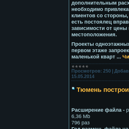
дополнительным расх
необходимо привлека
клиентов со стороны, 
есть постоялец вправ
зависимости от цены 
местоположения.
Проекты одноэтажных
первом этаже запроек
маленькой кварт
...
Чи
Просмотров:
250
|
Добав
15.05.2014
Тюмень построи
Расширение файла -
p
6,36 Mb
796 раз
Год размещ. файла на