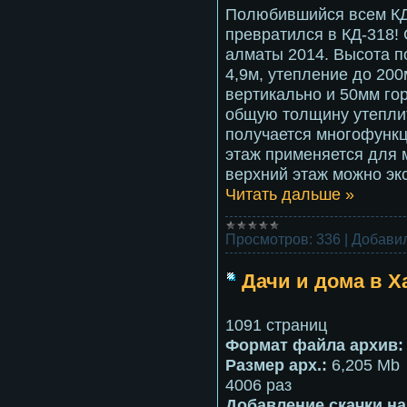
Полюбившийся всем КД
превратился в КД-318! 
алматы 2014. Высота по
4,9м, утепление до 20
вертикально и 50мм го
общую толщину утеплит
получается многофункц
этаж применяется для
верхний этаж можно эк
Читать дальше »
Просмотров:
336
|
Добавил
Дачи и дома в Х
1091 страниц
Формат файла архив
Размер арх.:
6,205 Mb
4006 раз
Добавление скачки на