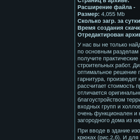
Страниц в архиве:
Расширение файла -
Размер:
4,055 Mb
Сколько загр. за сутк
Время создания скачк
Отредактирован архив
У нас вы не только на
по основным разделам 
получите практические
строительных работ. Д
оптимальное решение 
гарнитура, произведет
рассчитает стоимость п
отличается оригинальн
благоустройством терр
входных групп и холло
очень функционален и 
загородного дома из ки
При вводе в здание из
крюках (рис.2,б). И дл