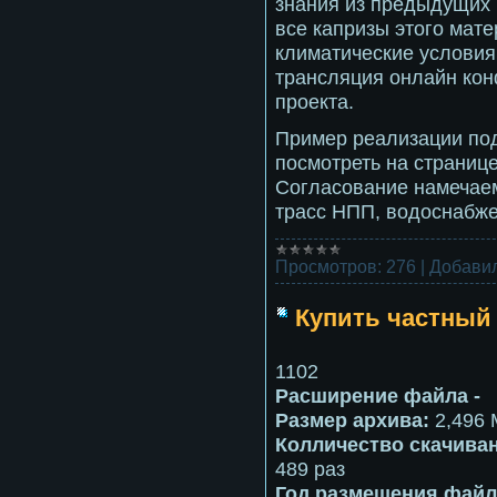
знания из предыдущих 
все капризы этого мате
климатические условия
трансляция онлайн кон
проекта.
Пример реализации под
посмотреть на страниц
Согласование намечаем
трасс НПП, водоснабж
Просмотров:
276
|
Добавил
Купить частный
1102
Расширение файла -
Размер архива:
2,496 
Колличество скачиван
489 раз
Год размещения файла