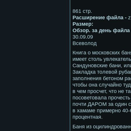
861 стр.
Расширение файла -
z
Размер:
Обзор. за день файла 
30.09.09
Всеволод
Книга о московских ба
имеет столь увлекател
Сандуновские бани, ил
Закладка толевой руба
заполнения бетоном ра
чтобы она случайно ту
в чем просчет, что не т
посоветовала прочесть
почти ДАРОМ за один с
в хамаме примерно 40-6
процентная.
Баня из оцилиндрованн