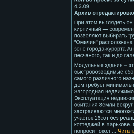
4.3.09
Архив отредактировал
При этом выглядеть он 
кирпичный — современ
позволяют выбирать "ру
"Омелия" расположена 
зоне города-курорта Ан
песчаного, так и до гал
Модульные здания – э
быстровозводимые сбо
самого различного наз
дом требует минимальн
Загородная недвижимо
Эксплуатация недвижи
обитания Земли вокруг
застраиваются многоэ
участок 16сот без реал
коттеджей в Харькове
попросит окол
...
Читат