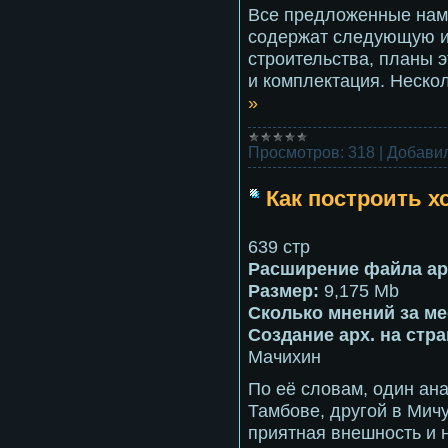
Все предложенные нами
содержат следующую и
строительства, планы 
и комплектация. Неско
»
Просмотров:
318
|
Добавил
Как построить х
639 стр
Расширение файла ар
Размер:
9,175 Mb
Сколько мнений за ме
Создание арх. на стр
Мачихин
По её словам, один ана
Тамбове, другой в Мич
приятная внешность и 