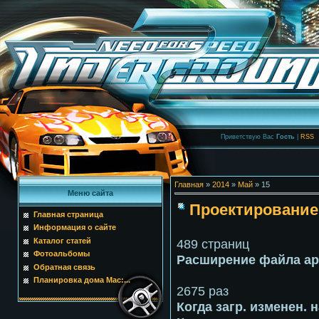
Приветствую Вас
Гость
|
RSS
Главная
»
2014
»
Май
»
15
Меню сайта
Проектирование
Главная страница
Информация о сайте
489 страниц
Каталог статей
Фотоальбомы
Расширение файла ар
Обратная связь
Планировка дома Mac:...
2675 раз
Когда загр. изменен. 