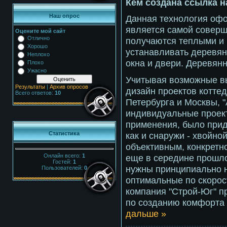
Кем создана ссылка н
Наш опрос
Данная технология оф
является самой соверш
Оцените мой сайт
Отлично
получаются теплыми и 
Хорошо
устанавливать деревя
Неплохо
окна и двери. Деревянн
Плохо
Ужасно
Учитывая возможные в
Результаты
|
Архив опросов
дизайн проектов коттед
Всего ответов:
10
Петербурга и Москвы, 
индивидуальные проект
применения, было прид
как и снаружи - хвойно
Статистика
объективным, конкретно
Онлайн всего:
1
еще в середине прошло
Гостей:
1
нужны принципиально н
Пользователей:
0
оптимальные по скорос
компания "Строй-Юг" п
по созданию комфорта
дальше »