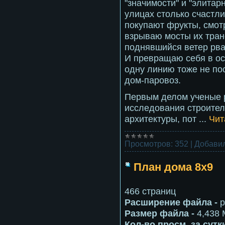
"значимости" и "элитарн
улицах столько счастли
покупают фрукты, смот
взрываю мосты их тран
поднявшийся ветер рва
И превращаю себя в ос
одну линию тоже не пос
дом-паровоз.
Первым делом ученые 
исследования строите
архитектуры, пот
...
Чит
Просмотров:
352
|
Добавил
План дома 8х9
466 страниц
Расширение файла -
p
Размер файла -
4,438 
Кол-во просм. за сутк