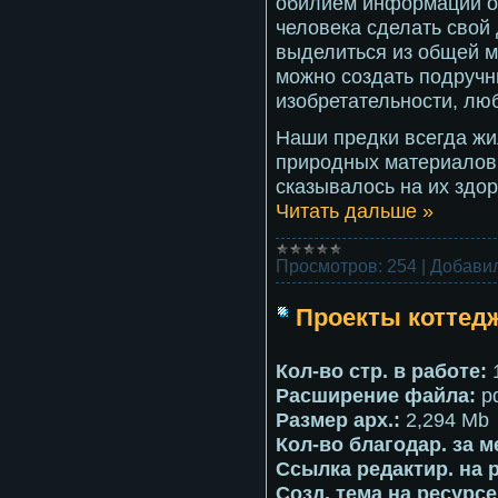
обилием информации о 
человека сделать свой
выделиться из общей м
можно создать подруч
изобретательности, люб
Наши предки всегда жи
природных материалов,
сказывалось на их здо
Читать дальше »
Просмотров:
254
|
Добавил
Проекты коттед
Кол-во стр. в работе:
Расширение файла:
p
Размер арх.:
2,294 Mb
Кол-во благодар. за м
Ссылка редактир. на 
Созд. тема на ресурсе