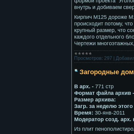
формой проекта "Уголок
внутрь и добиваем свер
Кирпич М125 дороже М
происходит потому, что
крупный размер, что с
каждого отдельного бло
Чертежи многоэтажных
Просмотров:
297
|
Добавил
Загородные дом
В арх. -
771 стр
Формат файла архив 
Размер архива:
Загр. за неделю этог
Время:
30-янв-2011
Модератор созд. арх.
Из плит пенополистиро