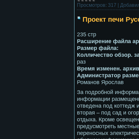
Просмотров:
317
|
Добавил
Проект печи Рус
235 стр
Расширение файла ар
Размер файла:
Колличество обзор. з
раз
Время изменен. архив
Администратор размещ
Романов Ярослав
За подробной информац
информации размещенн
отведена под коттедж 
вторая – под сад и ого
отдыха. Кроме освеще
предусмотреть местные
переносных электричес